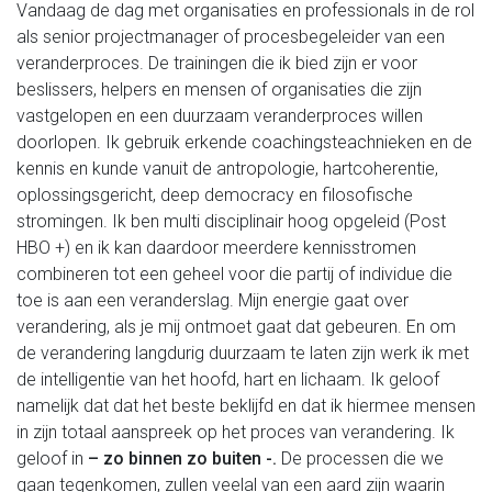
Vandaag de dag met organisaties en professionals in de rol
als senior projectmanager of procesbegeleider van een
veranderproces. De trainingen die ik bied zijn er voor
beslissers, helpers en mensen of organisaties die zijn
vastgelopen en een duurzaam veranderproces willen
doorlopen. Ik gebruik erkende coachingsteachnieken en de
kennis en kunde vanuit de antropologie, hartcoherentie,
oplossingsgericht, deep democracy en filosofische
stromingen. Ik ben multi disciplinair hoog opgeleid (Post
HBO +) en ik kan daardoor meerdere kennisstromen
combineren tot een geheel voor die partij of individue die
toe is aan een veranderslag. Mijn energie gaat over
verandering, als je mij ontmoet gaat dat gebeuren. En om
de verandering langdurig duurzaam te laten zijn werk ik met
de intelligentie van het hoofd, hart en lichaam. Ik geloof
namelijk dat dat het beste beklijfd en dat ik hiermee mensen
in zijn totaal aanspreek op het proces van verandering. Ik
geloof in
– zo binnen zo buiten -.
De processen die we
gaan tegenkomen, zullen veelal van een aard zijn waarin